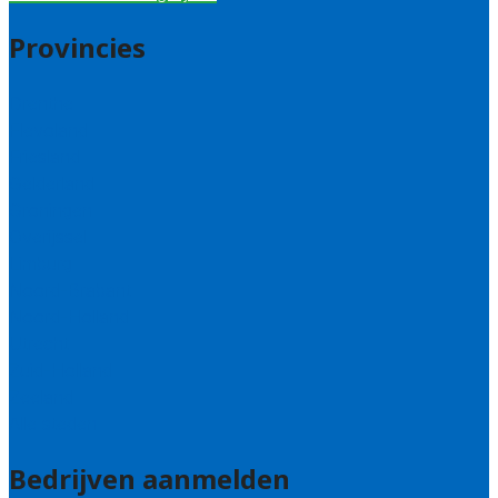
Provincies
Drenthe
Flevoland
Friesland
Gelderland
Groningen
Overijssel
Limburg
Noord-Brabant
Noord-Holland
Utrecht
Zuid-Holland
Zeeland
Alle steden
Bedrijven aanmelden