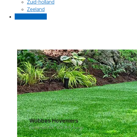
Zuid-holland
Zeeland
Gratis offertes
Wobbes Hoveniers
Easterein 8A, 9263PB Garijp