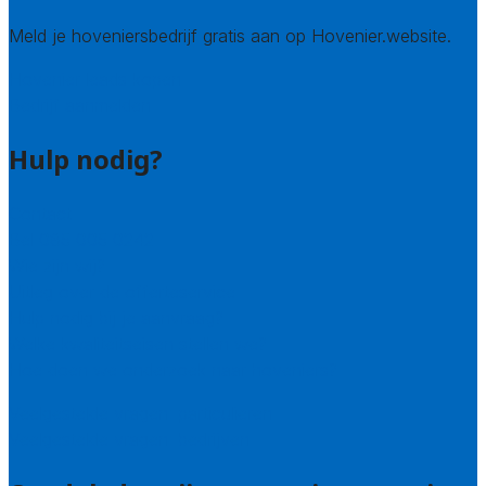
Meld je hoveniersbedrijf gratis aan op Hovenier.website.
Hovenier leads kopen
Bedrijf aanmelden
Hulp nodig?
Contact
Bel 085 005 0242
Wie zijn wij?
Uitleg over de offerteservice
Hulp nodig bij je aanvraag?
Welke kwaliteitseisen stellen we?
Hoe doen we onderzoek naar hoveniers?
Veelgestelde vragen: particulieren
Veelgestelde vragen: bedrijven