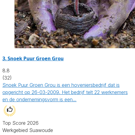
3.
Snoek Puur Groen Grou
8.8
(32)
Snoek Puur Groen Grou is een hoveniersbedrijf dat is
opgericht op 26-03-2009. Het bedrijf telt 22 werknemers
en de ondernemingsvorm is een…
Top Score 2026
Werkgebied Suawoude