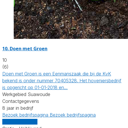
10.
Doen met Groen
10
(6)
Doen met Groen is een Eenmanszaak die bij de KvK
bekend is onder nummer 70405328. Het hoveniersbedrijf
is opgericht op 01-01-2018 en…
Werkgebied Suawoude
Contactgegevens
8 jaar in bedrijf
Bezoek bedrijfspagina
Bezoek bedrijfspagina
Vergelijk offertes