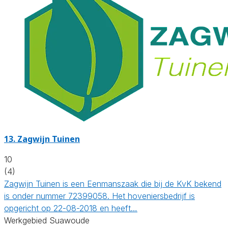
13.
Zagwijn Tuinen
10
(4)
Zagwijn Tuinen is een Eenmanszaak die bij de KvK bekend
is onder nummer 72399058. Het hoveniersbedrijf is
opgericht op 22-08-2018 en heeft…
Werkgebied Suawoude