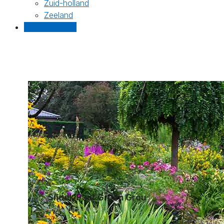
Zuid-holland
Zeeland
Gratis offertes
Snoek Puur Groen Grou
Biensma 6, 9001ZZ Grou