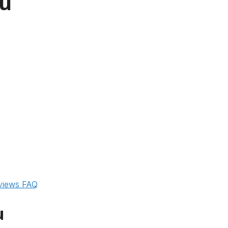
ou
views
FAQ
u