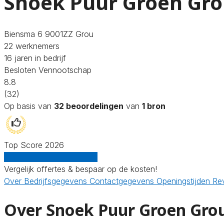
Snoek Puur Groen Gr
Biensma 6 9001ZZ Grou
22 werknemers
16 jaren in bedrijf
Besloten Vennootschap
8.8
(32)
Op basis van
32 beoordelingen
van
1 bron
Top Score 2026
Gratis offertes vergelijken
Vergelijk offertes & bespaar op de kosten!
Over
Bedrijfsgegevens
Contactgegevens
Openingstijden
Re
Over Snoek Puur Groen Gro