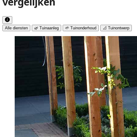
vergelijken
Alle diensten
🌿 Tuinaanleg
🌱 Tuinonderhoud
📐 Tuinontwerp