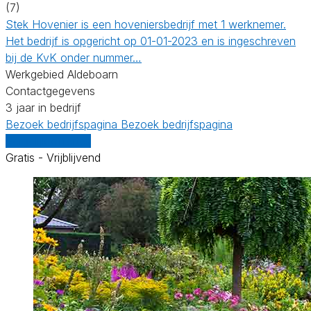
(7)
Stek Hovenier is een hoveniersbedrijf met 1 werknemer.
Het bedrijf is opgericht op 01-01-2023 en is ingeschreven
bij de KvK onder nummer…
Werkgebied Aldeboarn
Contactgegevens
3 jaar in bedrijf
Bezoek bedrijfspagina
Bezoek bedrijfspagina
Vergelijk offertes
Gratis - Vrijblijvend