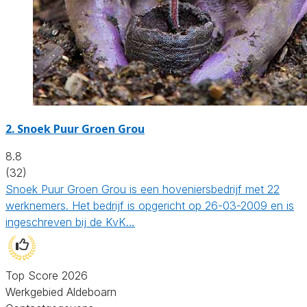
2.
Snoek Puur Groen Grou
8.8
(32)
Snoek Puur Groen Grou is een hoveniersbedrijf met 22
werknemers. Het bedrijf is opgericht op 26-03-2009 en is
ingeschreven bij de KvK…
Top Score 2026
Werkgebied Aldeboarn