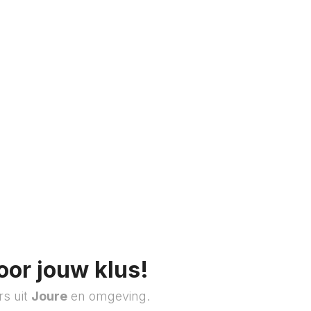
oor jouw klus!
rs uit
Joure
en omgeving.