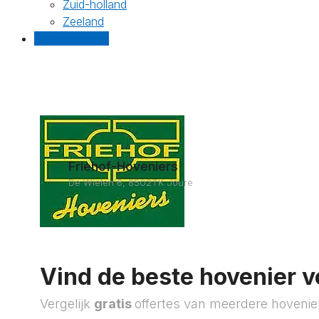
Zuid-holland
Zeeland
Gratis offertes
Friehof-Hoveniers
De Wielen 6, 8502TK Joure
Vind de beste hovenier v
Vergelijk
gratis
offertes van meerdere hovenie