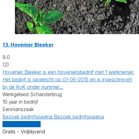
13.
Hovenier Bleeker
9.0
(2)
Hovenier Bleeker is een hoveniersbedrijf met 1 werknemer.
Het bedrijf is opgericht op 01-06-2015 en is ingeschreven
bij de KvK onder nummer…
Werkgebied Scharsterbrug
10 jaar in bedrijf
Eenmanszaak
Bezoek bedrijfspagina
Bezoek bedrijfspagina
Vergelijk offertes
Gratis - Vrijblijvend