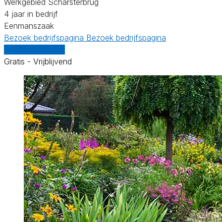
Werkgebied Scharsterbrug
4 jaar in bedrijf
Eenmanszaak
Bezoek bedrijfspagina
Bezoek bedrijfspagina
Vergelijk offertes
Gratis - Vrijblijvend