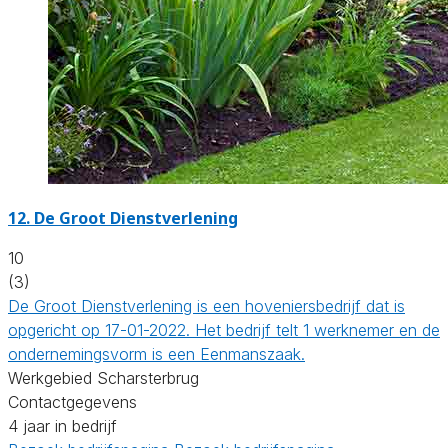
12.
De Groot Dienstverlening
10
(3)
De Groot Dienstverlening is een hoveniersbedrijf dat is
opgericht op 17-01-2022. Het bedrijf telt 1 werknemer en de
ondernemingsvorm is een Eenmanszaak.
Werkgebied Scharsterbrug
Contactgegevens
4 jaar in bedrijf