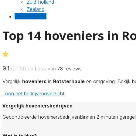
Zuid-holland
Zeeland
Gratis offertes
Top 14 hoveniers in R
9.1
(uit 10) op basis van
78
reviews
Vergelijk
hoveniers
in
Rotsterhaule
en omgeving. Bekijk be
Toon het bedrijvenoverzicht
Vergelijk hoveniersbedrijven
Gecontroleerde hoveniersbedrijven
Binnen 2 minuten gerege
Wat is je klus?