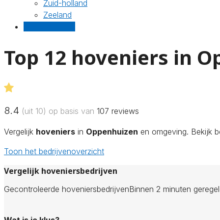
Zuid-holland
Zeeland
Gratis offertes
Top 12 hoveniers in 
8.4
(uit 10) op basis van
107
reviews
Vergelijk
hoveniers
in
Oppenhuizen
en omgeving. Bekijk be
Toon het bedrijvenoverzicht
Vergelijk hoveniersbedrijven
Gecontroleerde hoveniersbedrijven
Binnen 2 minuten gerege
Wat is je klus?