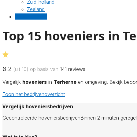
Zuid-holland
Zeeland
Gratis offertes
Top 15 hoveniers in T
8.2
(uit 10) op basis van
141
reviews
Vergelijk
hoveniers
in
Terherne
en omgeving. Bekijk beoord
Toon het bedrijvenoverzicht
Vergelijk hoveniersbedrijven
Gecontroleerde hoveniersbedrijven
Binnen 2 minuten gerege
Wat is je klus?