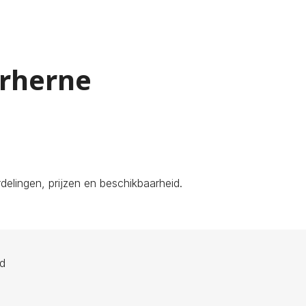
erherne
elingen, prijzen en beschikbaarheid.
ld