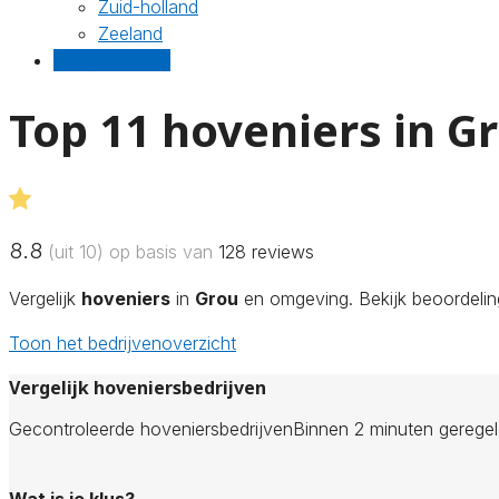
Zuid-holland
Zeeland
Gratis offertes
Top 11 hoveniers in G
8.8
(uit 10) op basis van
128
reviews
Vergelijk
hoveniers
in
Grou
en omgeving. Bekijk beoordeling
Toon het bedrijvenoverzicht
Vergelijk hoveniersbedrijven
Gecontroleerde hoveniersbedrijven
Binnen 2 minuten gerege
Wat is je klus?