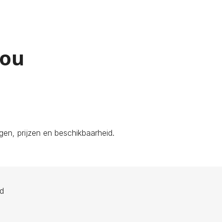
rou
en, prijzen en beschikbaarheid.
ld