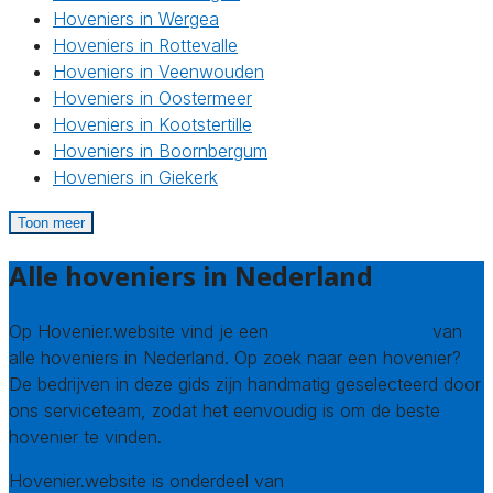
Hoveniers in Wergea
Hoveniers in Rottevalle
Hoveniers in Veenwouden
Hoveniers in Oostermeer
Hoveniers in Kootstertille
Hoveniers in Boornbergum
Hoveniers in Giekerk
Toon meer
Alle hoveniers in Nederland
Op Hovenier.website vind je een
compleet overzicht
van
alle hoveniers in Nederland. Op zoek naar een hovenier?
De bedrijven in deze gids zijn handmatig geselecteerd door
ons serviceteam, zodat het eenvoudig is om de beste
hovenier te vinden.
Hovenier.website is onderdeel van
Avato