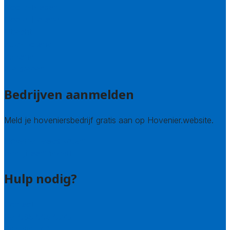
Noord-Brabant
Noord-Holland
Utrecht
Zuid-Holland
Zeeland
Alle steden
Bedrijven aanmelden
Meld je hoveniersbedrijf gratis aan op Hovenier.website.
Hovenier leads kopen
Bedrijf aanmelden
Hulp nodig?
Contact
Bel 085 005 0242
Wie zijn wij?