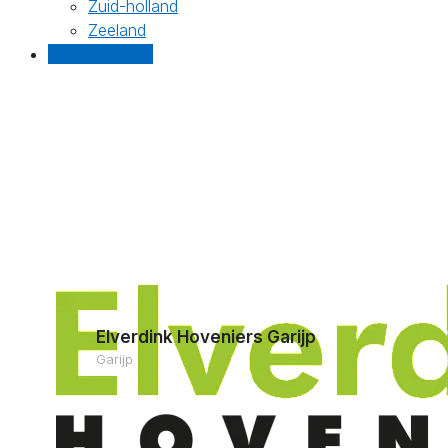
Zuid-holland
Zeeland
Gratis offertes
Elverdink Hoveniers Garijp
Garijp