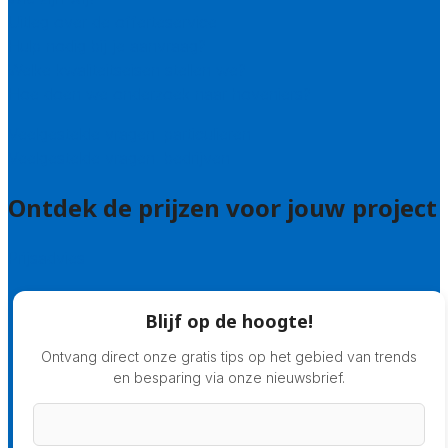
Uitleg over de offerteservice
Hulp nodig bij je aanvraag?
Welke kwaliteitseisen stellen we?
Hoe doen we onderzoek naar hoveniers?
Veelgestelde vragen: particulieren
Veelgestelde vragen: bedrijven
Ontdek de prijzen voor jouw project
Prijsadvies
Blijf op de hoogte!
Ontvang direct onze gratis tips op het gebied van trends
en besparing via onze nieuwsbrief.