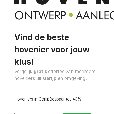
Vind de beste
hovenier voor jouw
klus!
Vergelijk
gratis
offertes van meerdere
hoveniers uit
Garijp
en omgeving.
Hoveniers in Garijp
Bespaar tot 40%