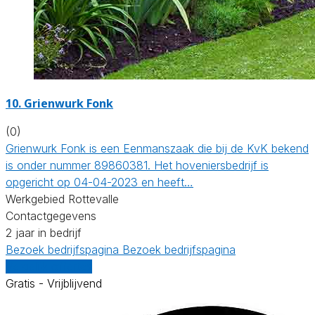
10.
Grienwurk Fonk
(0)
Grienwurk Fonk is een Eenmanszaak die bij de KvK bekend
is onder nummer 89860381. Het hoveniersbedrijf is
opgericht op 04-04-2023 en heeft…
Werkgebied Rottevalle
Contactgegevens
2 jaar in bedrijf
Bezoek bedrijfspagina
Bezoek bedrijfspagina
Vergelijk offertes
Gratis - Vrijblijvend