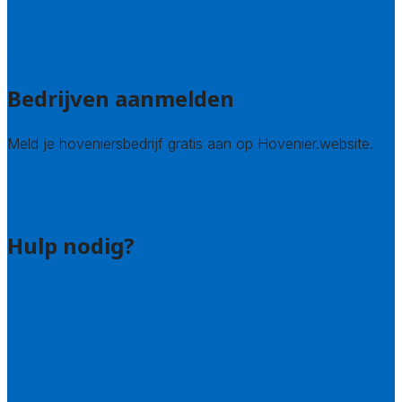
Zuid-Holland
Zeeland
Alle steden
Bedrijven aanmelden
Meld je hoveniersbedrijf gratis aan op Hovenier.website.
Hovenier leads kopen
Bedrijf aanmelden
Hulp nodig?
Contact
Bel 085 005 0242
Wie zijn wij?
Uitleg over de offerteservice
Hulp nodig bij je aanvraag?
Welke kwaliteitseisen stellen we?