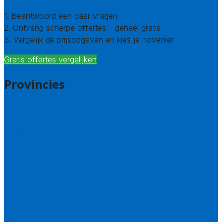
1. Beantwoord een paar vragen
2. Ontvang scherpe offertes – geheel gratis
3. Vergelijk de prijsopgaven en kies je hovenier
Gratis offertes vergelijken
Provincies
Drenthe
Flevoland
Friesland
Gelderland
Groningen
Overijssel
Limburg
Noord-Brabant
Noord-Holland
Utrecht