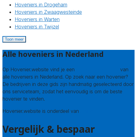
Hoveniers in Drogeham
Hoveniers in Zwaagwesteinde
Hoveniers in Warten
Hoveniers in Twijzel
Toon meer
Alle hoveniers in Nederland
Op Hovenier.website vind je een
compleet overzicht
van
alle hoveniers in Nederland. Op zoek naar een hovenier?
De bedrijven in deze gids zijn handmatig geselecteerd door
ons serviceteam, zodat het eenvoudig is om de beste
hovenier te vinden.
Hovenier.website is onderdeel van
Avato
Vergelijk & bespaar