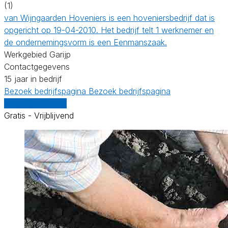
(1)
van Wijngaarden Hoveniers is een hoveniersbedrijf dat is
opgericht op 19-04-2010. Het bedrijf telt 1 werknemer en
de ondernemingsvorm is een Eenmanszaak.
Werkgebied Garijp
Contactgegevens
15 jaar in bedrijf
Bezoek bedrijfspagina
Bezoek bedrijfspagina
Vergelijk offertes
Gratis - Vrijblijvend