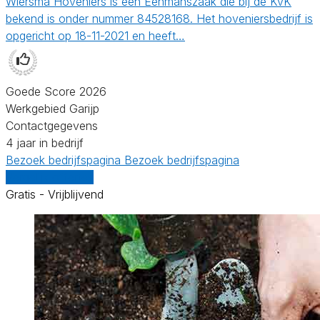
Wiersma Hoveniers is een Eenmanszaak die bij de KvK
bekend is onder nummer 84528168. Het hoveniersbedrijf is
opgericht op 18-11-2021 en heeft…
Goede Score 2026
Werkgebied Garijp
Contactgegevens
4 jaar in bedrijf
Bezoek bedrijfspagina
Bezoek bedrijfspagina
Vergelijk offertes
Gratis - Vrijblijvend