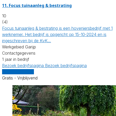
11.
Focus tuinaanleg & bestrating
10
(4)
Focus tuinaanleg & bestrating is een hoveniersbedrijf met 1
werknemer. Het bedrijf is opgericht op 15-10-2024 en is
ingeschreven bij de KvK…
Werkgebied Garijp
Contactgegevens
1 jaar in bedrijf
Bezoek bedrijfspagina
Bezoek bedrijfspagina
Vergelijk offertes
Gratis - Vrijblijvend