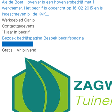
Ale de Boer Hovenier is een hoveniersbedrijf met 1
werknemer. Het bedrijf is opgericht op 16-02-2015 en is
ingeschreven bij de KvK…
Werkgebied Garijp
Contactgegevens
11 jaar in bedrijf
Bezoek bedrijfspagina
Bezoek bedrijfspagina
Vergelijk offertes
Gratis - Vrijblijvend