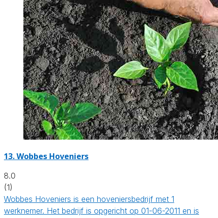
13.
Wobbes Hoveniers
8.0
(1)
Wobbes Hoveniers is een hoveniersbedrijf met 1
werknemer. Het bedrijf is opgericht op 01-06-2011 en is