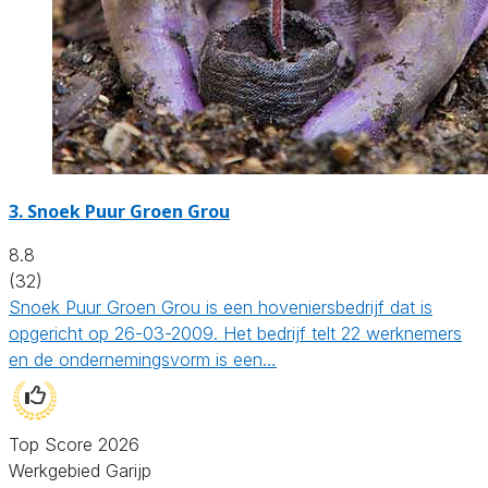
3.
Snoek Puur Groen Grou
8.8
(32)
Snoek Puur Groen Grou is een hoveniersbedrijf dat is
opgericht op 26-03-2009. Het bedrijf telt 22 werknemers
en de ondernemingsvorm is een…
Top Score 2026
Werkgebied Garijp