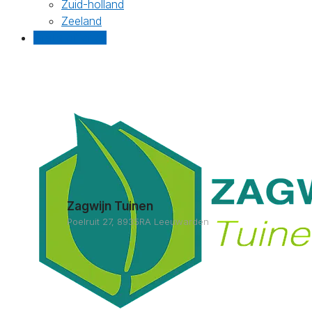
Zuid-holland
Zeeland
Gratis offertes
Zagwijn Tuinen
Poelruit 27, 8935RA Leeuwarden