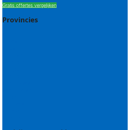
Gratis offertes vergelijken
Provincies
Drenthe
Flevoland
Friesland
Gelderland
Groningen
Overijssel
Limburg
Noord-Brabant
Noord-Holland
Utrecht
Zuid-Holland
Zeeland
Alle steden