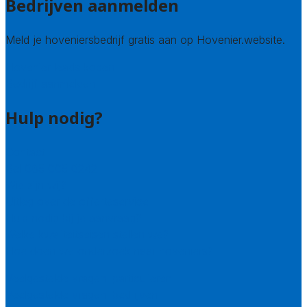
Bedrijven aanmelden
Meld je hoveniersbedrijf gratis aan op Hovenier.website.
Hovenier leads kopen
Bedrijf aanmelden
Hulp nodig?
Contact
Bel 085 005 0242
Wie zijn wij?
Uitleg over de offerteservice
Hulp nodig bij je aanvraag?
Welke kwaliteitseisen stellen we?
Hoe doen we onderzoek naar hoveniers?
Veelgestelde vragen: particulieren
Veelgestelde vragen: bedrijven