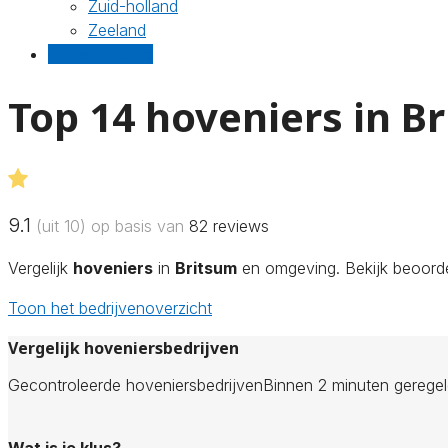
Zuid-holland
Zeeland
Gratis offertes
Top 14 hoveniers in B
9.1
(uit 10) op basis van
82
reviews
Vergelijk
hoveniers
in
Britsum
en omgeving. Bekijk beoordel
Toon het bedrijvenoverzicht
Vergelijk hoveniersbedrijven
Gecontroleerde hoveniersbedrijven
Binnen 2 minuten gerege
Wat is je klus?