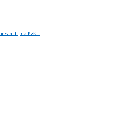
chreven bij de KvK…