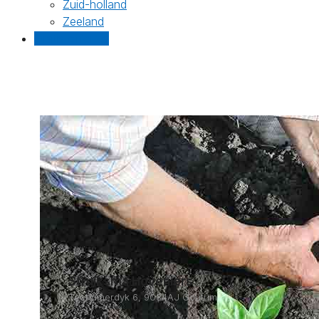
Zuid-holland
Zeeland
Gratis offertes
Struiksma Hoveniers
Techumerdyk 6, 9084AJ Goutum