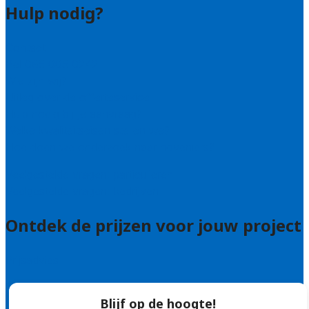
Hulp nodig?
Contact
Bel 085 005 0242
Wie zijn wij?
Uitleg over de offerteservice
Hulp nodig bij je aanvraag?
Welke kwaliteitseisen stellen we?
Hoe doen we onderzoek naar hoveniers?
Veelgestelde vragen: particulieren
Veelgestelde vragen: bedrijven
Ontdek de prijzen voor jouw project
Prijsadvies
Blijf op de hoogte!