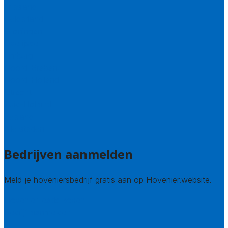
Friesland
Gelderland
Groningen
Overijssel
Limburg
Noord-Brabant
Noord-Holland
Utrecht
Zuid-Holland
Zeeland
Alle steden
Bedrijven aanmelden
Meld je hoveniersbedrijf gratis aan op Hovenier.website.
Hovenier leads kopen
Bedrijf aanmelden