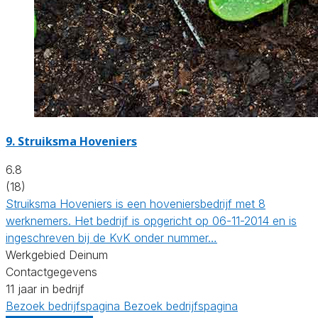
9.
Struiksma Hoveniers
6.8
(18)
Struiksma Hoveniers is een hoveniersbedrijf met 8
werknemers. Het bedrijf is opgericht op 06-11-2014 en is
ingeschreven bij de KvK onder nummer…
Werkgebied Deinum
Contactgegevens
11 jaar in bedrijf
Bezoek bedrijfspagina
Bezoek bedrijfspagina