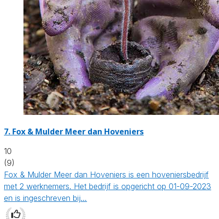
7.
Fox & Mulder Meer dan Hoveniers
10
(9)
Fox & Mulder Meer dan Hoveniers is een hoveniersbedrijf
met 2 werknemers. Het bedrijf is opgericht op 01-09-2023
en is ingeschreven bij…