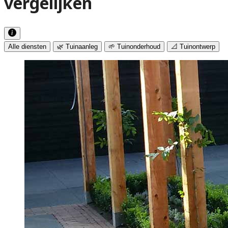
vergelijken
Alle diensten
🌿 Tuinaanleg
🌱 Tuinonderhoud
📐 Tuinontwerp