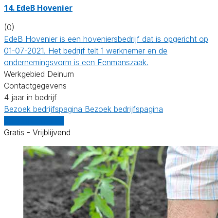
14.
EdeB Hovenier
(0)
EdeB Hovenier is een hoveniersbedrijf dat is opgericht op
01-07-2021. Het bedrijf telt 1 werknemer en de
ondernemingsvorm is een Eenmanszaak.
Werkgebied Deinum
Contactgegevens
4 jaar in bedrijf
Bezoek bedrijfspagina
Bezoek bedrijfspagina
Vergelijk offertes
Gratis - Vrijblijvend