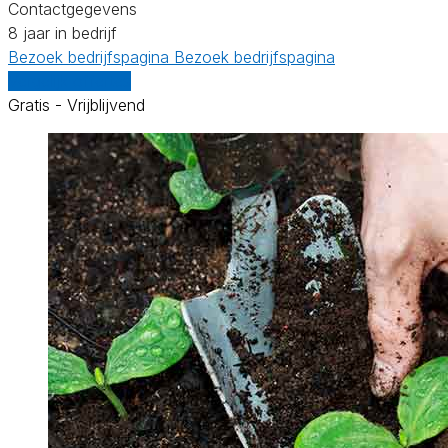
Contactgegevens
8 jaar in bedrijf
Bezoek bedrijfspagina
Bezoek bedrijfspagina
Vergelijk offertes
Gratis - Vrijblijvend