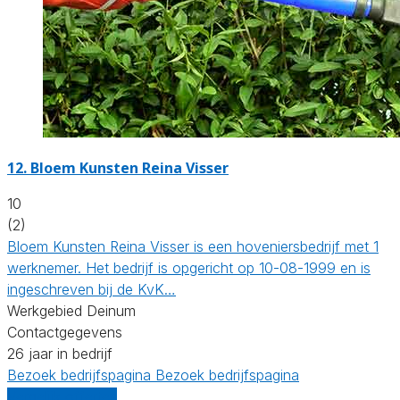
12.
Bloem Kunsten Reina Visser
10
(2)
Bloem Kunsten Reina Visser is een hoveniersbedrijf met 1
werknemer. Het bedrijf is opgericht op 10-08-1999 en is
ingeschreven bij de KvK…
Werkgebied Deinum
Contactgegevens
26 jaar in bedrijf
Bezoek bedrijfspagina
Bezoek bedrijfspagina
Vergelijk offertes