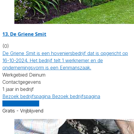
13.
De Griene Smit
(0)
De Griene Smit is een hoveniersbedrijf dat is opgericht op
16-10-2024. Het bedrijf telt 1 werknemer en de
ondernemingsvorm is een Eenmanszaak.
Werkgebied Deinum
Contactgegevens
1 jaar in bedrijf
Bezoek bedrijfspagina
Bezoek bedrijfspagina
Vergelijk offertes
Gratis - Vrijblijvend