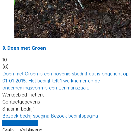
9.
Doen met Groen
10
(6)
Doen met Groen is een hoveniersbedrijf dat is opgericht op
01-01-2018. Het bedrijf telt 1 werknemer en de
ondernemingsvorm is een Eenmanszaak.
Werkgebied Tietjerk
Contactgegevens
8 jaar in bedrijf
Bezoek bedrijfspagina
Bezoek bedrijfspagina
Vergelijk offertes
Gratis - Vrijblijvend