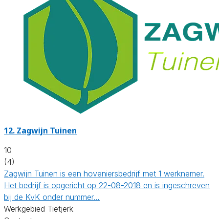
12.
Zagwijn Tuinen
10
(4)
Zagwijn Tuinen is een hoveniersbedrijf met 1 werknemer.
Het bedrijf is opgericht op 22-08-2018 en is ingeschreven
bij de KvK onder nummer…
Werkgebied Tietjerk