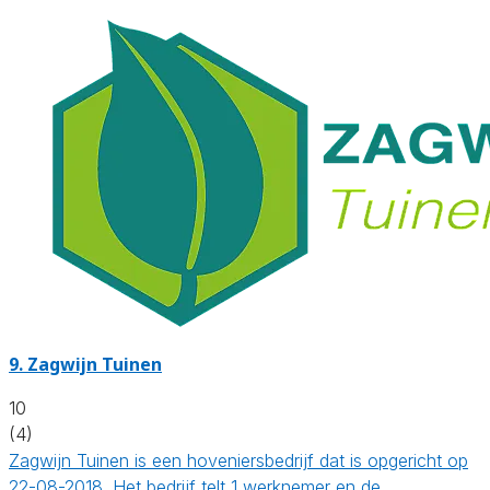
9.
Zagwijn Tuinen
10
(4)
Zagwijn Tuinen is een hoveniersbedrijf dat is opgericht op
22-08-2018. Het bedrijf telt 1 werknemer en de