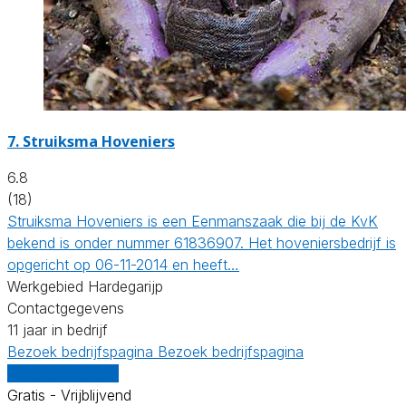
7.
Struiksma Hoveniers
6.8
(18)
Struiksma Hoveniers is een Eenmanszaak die bij de KvK
bekend is onder nummer 61836907. Het hoveniersbedrijf is
opgericht op 06-11-2014 en heeft…
Werkgebied Hardegarijp
Contactgegevens
11 jaar in bedrijf
Bezoek bedrijfspagina
Bezoek bedrijfspagina
Vergelijk offertes
Gratis - Vrijblijvend