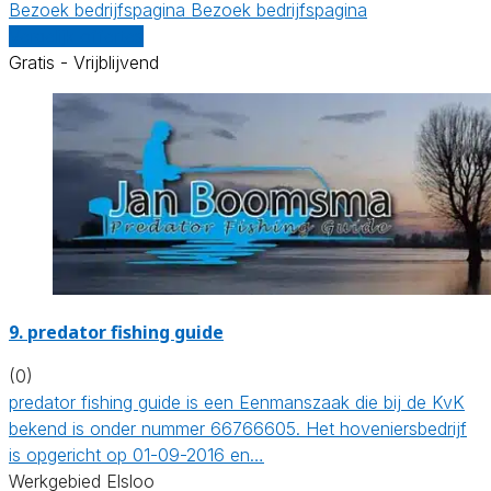
Bezoek bedrijfspagina
Bezoek bedrijfspagina
Vergelijk offertes
Gratis - Vrijblijvend
9.
predator fishing guide
(0)
predator fishing guide is een Eenmanszaak die bij de KvK
bekend is onder nummer 66766605. Het hoveniersbedrijf
is opgericht op 01-09-2016 en…
Werkgebied Elsloo