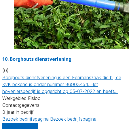
10.
Borghouts dienstverlening
(0)
Borghouts dienstverlening is een Eenmanszaak die bij de
KvK bekend is onder nummer 86903454. Het
hoveniersbedrijf is opgericht op 05-07-2022 en heeft…
Werkgebied Elsloo
Contactgegevens
3 jaar in bedrijf
Bezoek bedrijfspagina
Bezoek bedrijfspagina
Vergelijk offertes