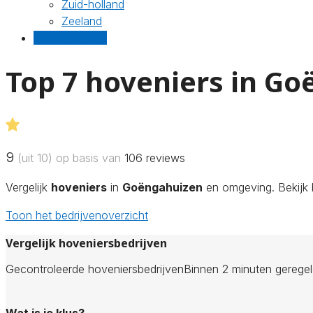
Zuid-holland
Zeeland
Gratis offertes
Top 7 hoveniers in G
9
(uit 10) op basis van
106
reviews
Vergelijk
hoveniers
in
Goëngahuizen
en omgeving. Bekijk b
Toon het bedrijvenoverzicht
Vergelijk hoveniersbedrijven
Gecontroleerde hoveniersbedrijven
Binnen 2 minuten gerege
Wat is je klus?