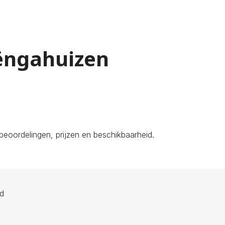
oëngahuizen
eoordelingen, prijzen en beschikbaarheid.
ld