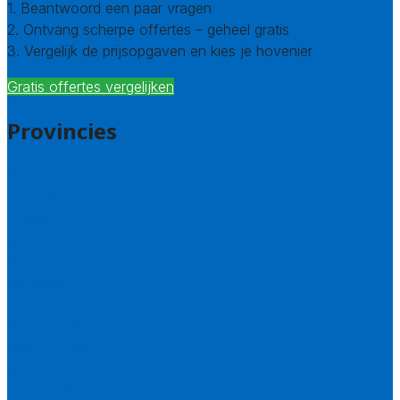
1. Beantwoord een paar vragen
2. Ontvang scherpe offertes – geheel gratis
3. Vergelijk de prijsopgaven en kies je hovenier
Gratis offertes vergelijken
Provincies
Drenthe
Flevoland
Friesland
Gelderland
Groningen
Overijssel
Limburg
Noord-Brabant
Noord-Holland
Utrecht
Zuid-Holland