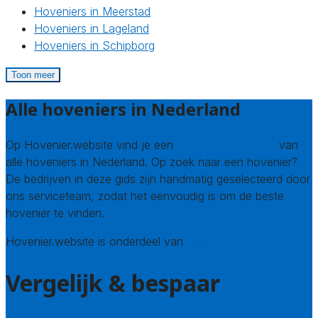
Hoveniers in Meerstad
Hoveniers in Lageland
Hoveniers in Schipborg
Toon meer
Alle hoveniers in Nederland
Op Hovenier.website vind je een
compleet overzicht
van
alle hoveniers in Nederland. Op zoek naar een hovenier?
De bedrijven in deze gids zijn handmatig geselecteerd door
ons serviceteam, zodat het eenvoudig is om de beste
hovenier te vinden.
Hovenier.website is onderdeel van
Avato
Vergelijk & bespaar