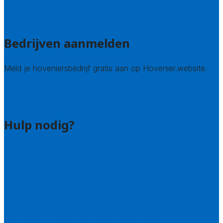
Zeeland
Alle steden
Bedrijven aanmelden
Meld je hoveniersbedrijf gratis aan op Hovenier.website.
Hovenier leads kopen
Bedrijf aanmelden
Hulp nodig?
Contact
Bel 085 005 0242
Wie zijn wij?
Uitleg over de offerteservice
Hulp nodig bij je aanvraag?
Welke kwaliteitseisen stellen we?
Hoe doen we onderzoek naar hoveniers?