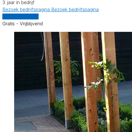
3 jaar in bedrijf
Bezoek bedrijfspagina
Bezoek bedrijfspagina
Vergelijk offertes
Gratis - Vrijblijvend