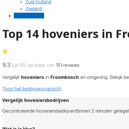
Zuid-holland
Zeeland
Gratis offertes
Top 14 hoveniers in 
9.3
(uit 10) op basis van
151
reviews
Vergelijk
hoveniers
in
Froombosch
en omgeving. Bekijk beo
Toon het bedrijvenoverzicht
Vergelijk hoveniersbedrijven
Gecontroleerde hoveniersbedrijven
Binnen 2 minuten gerege
Wat is je klus?