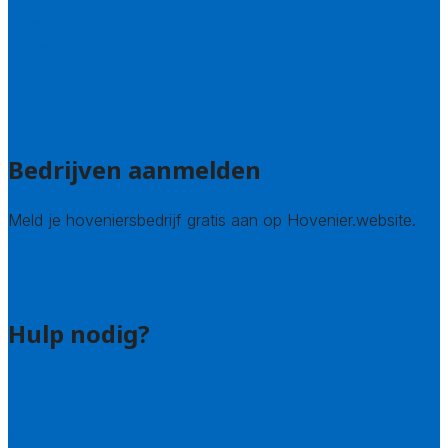
Noord-Brabant
Noord-Holland
Utrecht
Zuid-Holland
Zeeland
Alle steden
Bedrijven aanmelden
Meld je hoveniersbedrijf gratis aan op Hovenier.website.
Hovenier leads kopen
Bedrijf aanmelden
Hulp nodig?
Contact
Bel 085 005 0242
Wie zijn wij?