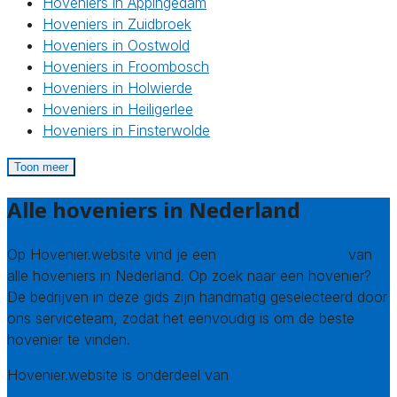
Hoveniers in Appingedam
Hoveniers in Zuidbroek
Hoveniers in Oostwold
Hoveniers in Froombosch
Hoveniers in Holwierde
Hoveniers in Heiligerlee
Hoveniers in Finsterwolde
Toon meer
Alle hoveniers in Nederland
Op Hovenier.website vind je een
compleet overzicht
van
alle hoveniers in Nederland. Op zoek naar een hovenier?
De bedrijven in deze gids zijn handmatig geselecteerd door
ons serviceteam, zodat het eenvoudig is om de beste
hovenier te vinden.
Hovenier.website is onderdeel van
Avato