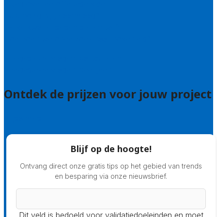
Uitleg over de offerteservice
Hulp nodig bij je aanvraag?
Welke kwaliteitseisen stellen we?
Hoe doen we onderzoek naar hoveniers?
Veelgestelde vragen: particulieren
Veelgestelde vragen: bedrijven
Ontdek de prijzen voor jouw project
Prijsadvies
Blijf op de hoogte!
Ontvang direct onze gratis tips op het gebied van trends
en besparing via onze nieuwsbrief.
Dit veld is bedoeld voor validatiedoeleinden en moet