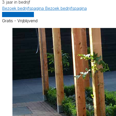
3 jaar in bedrijf
Bezoek bedrijfspagina
Bezoek bedrijfspagina
Vergelijk offertes
Gratis - Vrijblijvend