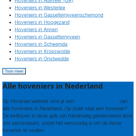
Hoveniers in Alteveer (GR)
Hoveniers in Westerlee
Hoveniers in Gasselternijveenschemond
Hoveniers in Hoogezand
Hoveniers in Annen
Hoveniers in Gasselternijveen
Hoveniers in Scheemda
Hoveniers in Kropswolde
Hoveniers in Onstwedde
Toon meer
Alle hoveniers in Nederland
Op Hovenier.website vind je een
compleet overzicht
van
alle hoveniers in Nederland. Op zoek naar een hovenier?
De bedrijven in deze gids zijn handmatig geselecteerd door
ons serviceteam, zodat het eenvoudig is om de beste
hovenier te vinden.