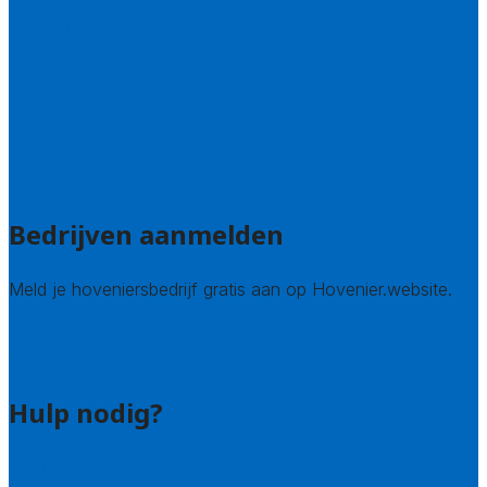
Limburg
Noord-Brabant
Noord-Holland
Utrecht
Zuid-Holland
Zeeland
Alle steden
Bedrijven aanmelden
Meld je hoveniersbedrijf gratis aan op Hovenier.website.
Hovenier leads kopen
Bedrijf aanmelden
Hulp nodig?
Contact