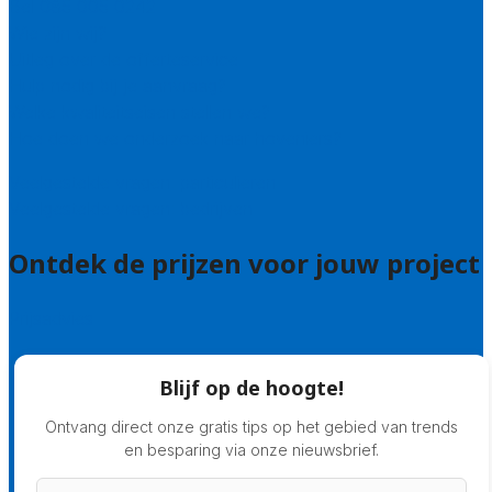
Bel 085 005 0242
Wie zijn wij?
Uitleg over de offerteservice
Hulp nodig bij je aanvraag?
Welke kwaliteitseisen stellen we?
Hoe doen we onderzoek naar hoveniers?
Veelgestelde vragen: particulieren
Veelgestelde vragen: bedrijven
Ontdek de prijzen voor jouw project
Prijsadvies
Blijf op de hoogte!
Ontvang direct onze gratis tips op het gebied van trends
en besparing via onze nieuwsbrief.