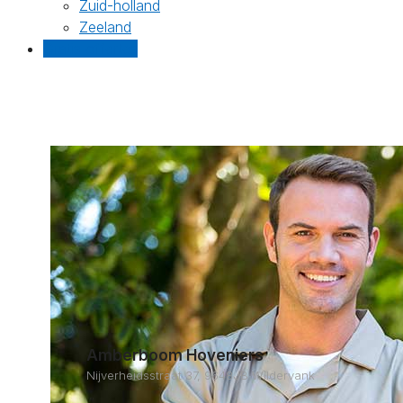
Zuid-holland
Zeeland
Gratis offertes
Amberboom Hoveniers
Nijverheidsstraat 37, 9648JB Wildervank