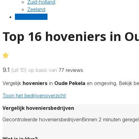
Zuid-holland
Zeeland
Gratis offertes
Top 16 hoveniers in O
9.1
(uit 10) op basis van
77
reviews
Vergelijk
hoveniers
in
Oude Pekela
en omgeving. Bekijk beo
Toon het bedrijvenoverzicht
Vergelijk hoveniersbedrijven
Gecontroleerde hoveniersbedrijven
Binnen 2 minuten gerege
Wat is je klus?