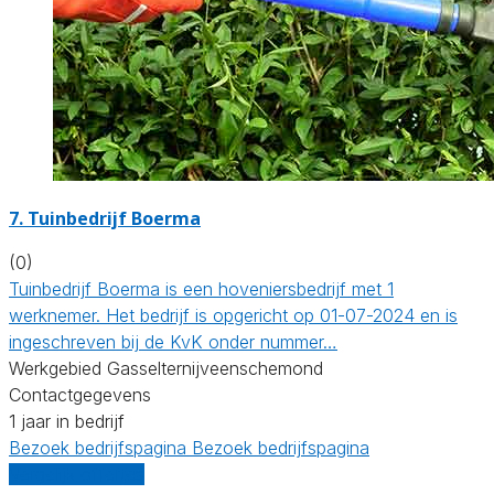
7.
Tuinbedrijf Boerma
(0)
Tuinbedrijf Boerma is een hoveniersbedrijf met 1
werknemer. Het bedrijf is opgericht op 01-07-2024 en is
ingeschreven bij de KvK onder nummer…
Werkgebied Gasselternijveenschemond
Contactgegevens
1 jaar in bedrijf
Bezoek bedrijfspagina
Bezoek bedrijfspagina
Vergelijk offertes