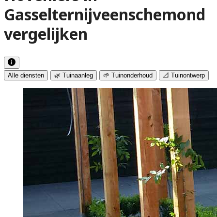
Gasselternijveenschemond
vergelijken
Alle diensten
🌿 Tuinaanleg
🌱 Tuinonderhoud
📐 Tuinontwerp