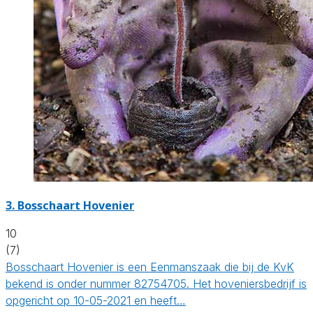
3.
Bosschaart Hovenier
10
(7)
Bosschaart Hovenier is een Eenmanszaak die bij de KvK
bekend is onder nummer 82754705. Het hoveniersbedrijf is
opgericht op 10-05-2021 en heeft…