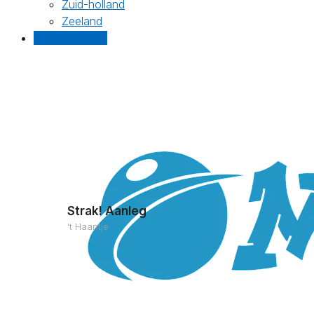
Zuid-holland
Zeeland
Gratis offertes
Strak! Aanleg
't Haantje