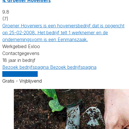
4.
Groener Hoveniers
9.8
(7)
Groener Hoveniers is een hoveniersbedrijf dat is opgericht
op 25-02-2008. Het bedrijf telt 1 werknemer en de
ondernemingsvorm is een Eenmanszaak.
Werkgebied Exloo
Contactgegevens
18 jaar in bedrijf
Bezoek bedrijfspagina
Bezoek bedrijfspagina
Vergelijk offertes
Gratis - Vrijblijvend