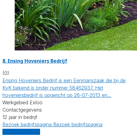
8.
Ensing Hoveniers Bedrijf
(0)
Ensing Hoveniers Bedrijf is een Eenmanszaak die bij de
KvK bekend is onder nummer 58462937. Het
hoveniersbedrijf is opgericht op 26-07-2013 en…
Werkgebied Exloo
Contactgegevens
12 jaar in bedrijf
Bezoek bedrijfspagina
Bezoek bedrijfspagina
Vergelijk offertes