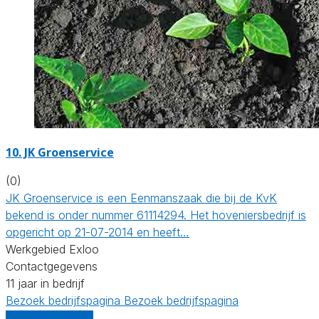
10.
JK Groenservice
(0)
JK Groenservice is een Eenmanszaak die bij de KvK
bekend is onder nummer 61114294. Het hoveniersbedrijf is
opgericht op 21-07-2014 en heeft…
Werkgebied Exloo
Contactgegevens
11 jaar in bedrijf
Bezoek bedrijfspagina
Bezoek bedrijfspagina
Vergelijk offertes