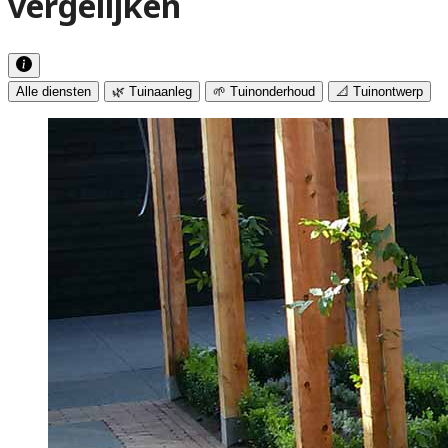
vergelijken
Alle diensten
🌿 Tuinaanleg
🌱 Tuinonderhoud
📐 Tuinontwerp