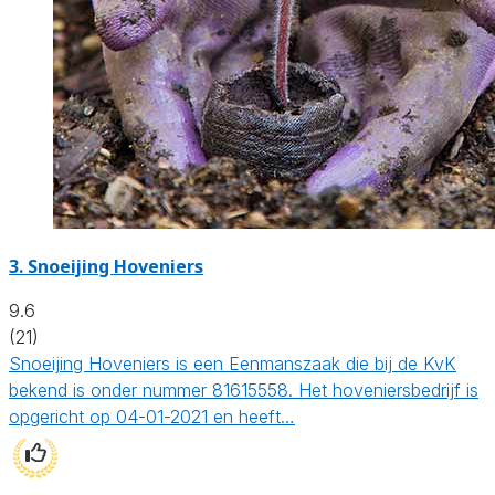
3.
Snoeijing Hoveniers
9.6
(21)
Snoeijing Hoveniers is een Eenmanszaak die bij de KvK
bekend is onder nummer 81615558. Het hoveniersbedrijf is
opgericht op 04-01-2021 en heeft…