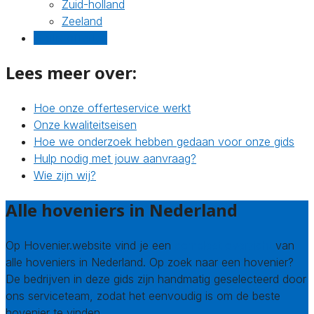
Zuid-holland
Zeeland
Gratis offertes
Lees meer over:
Hoe onze offerteservice werkt
Onze kwaliteitseisen
Hoe we onderzoek hebben gedaan voor onze gids
Hulp nodig met jouw aanvraag?
Wie zijn wij?
Alle hoveniers in Nederland
Op Hovenier.website vind je een
compleet overzicht
van
alle hoveniers in Nederland. Op zoek naar een hovenier?
De bedrijven in deze gids zijn handmatig geselecteerd door
ons serviceteam, zodat het eenvoudig is om de beste
hovenier te vinden.