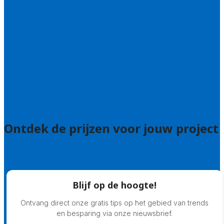
Bel 085 005 0242
Wie zijn wij?
Uitleg over de offerteservice
Hulp nodig bij je aanvraag?
Welke kwaliteitseisen stellen we?
Hoe doen we onderzoek naar hoveniers?
Veelgestelde vragen: particulieren
Veelgestelde vragen: bedrijven
Ontdek de prijzen voor jouw project
Prijsadvies
Blijf op de hoogte!
Ontvang direct onze gratis tips op het gebied van trends
en besparing via onze nieuwsbrief.