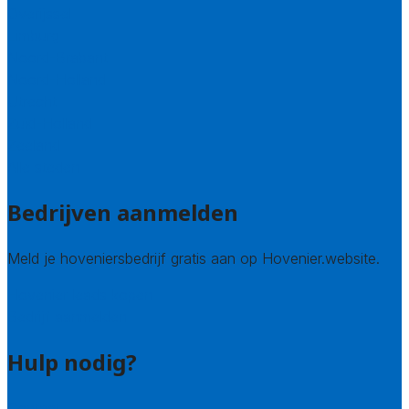
Overijssel
Limburg
Noord-Brabant
Noord-Holland
Utrecht
Zuid-Holland
Zeeland
Alle steden
Bedrijven aanmelden
Meld je hoveniersbedrijf gratis aan op Hovenier.website.
Hovenier leads kopen
Bedrijf aanmelden
Hulp nodig?
Contact