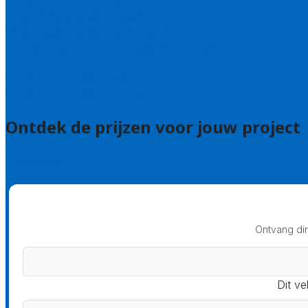
Hulp nodig bij je aanvraag?
Welke kwaliteitseisen stellen we?
Hoe doen we onderzoek naar hoveniers?
Veelgestelde vragen: particulieren
Veelgestelde vragen: bedrijven
Ontdek de prijzen voor jouw project
Prijsadvies
Ontvang dir
Dit ve