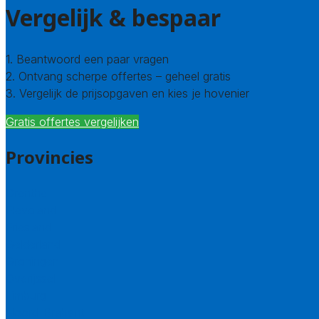
Vergelijk & bespaar
1. Beantwoord een paar vragen
2. Ontvang scherpe offertes – geheel gratis
3. Vergelijk de prijsopgaven en kies je hovenier
Gratis offertes vergelijken
Provincies
Drenthe
Flevoland
Friesland
Gelderland
Groningen
Overijssel
Limburg
Noord-Brabant