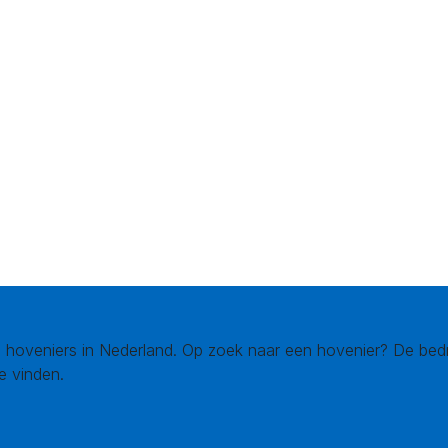
 hoveniers in Nederland. Op zoek naar een hovenier? De bedr
e vinden.