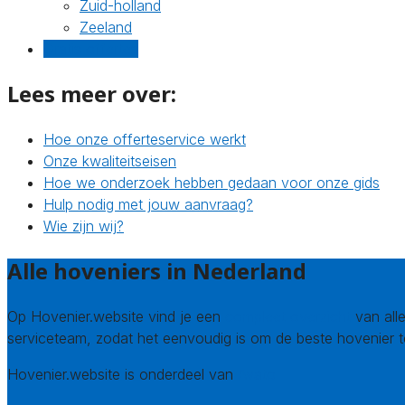
Zuid-holland
Zeeland
Gratis offertes
Lees meer over:
Hoe onze offerteservice werkt
Onze kwaliteitseisen
Hoe we onderzoek hebben gedaan voor onze gids
Hulp nodig met jouw aanvraag?
Wie zijn wij?
Alle hoveniers in Nederland
Op Hovenier.website vind je een
compleet overzicht
van alle
serviceteam, zodat het eenvoudig is om de beste hovenier t
Hovenier.website is onderdeel van
Avato