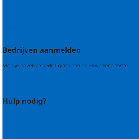
Noord-Holland
Utrecht
Zuid-Holland
Zeeland
Alle steden
Bedrijven aanmelden
Meld je hoveniersbedrijf gratis aan op Hovenier.website.
Hovenier leads kopen
Bedrijf aanmelden
Hulp nodig?
Contact
Bel 085 005 0242
Wie zijn wij?
Uitleg over de offerteservice