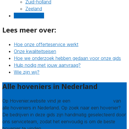
Zuid-holland
Zeeland
Gratis offertes
Lees meer over:
Hoe onze offerteservice werkt
Onze kwaliteitseisen
Hoe we onderzoek hebben gedaan voor onze gids
Hulp nodig met jouw aanvraag?
Wie zijn wij?
Alle hoveniers in Nederland
Op Hovenier.website vind je een
compleet overzicht
van
alle hoveniers in Nederland. Op zoek naar een hovenier?
De bedrijven in deze gids zijn handmatig geselecteerd door
ons serviceteam, zodat het eenvoudig is om de beste
hovenier te vinden.