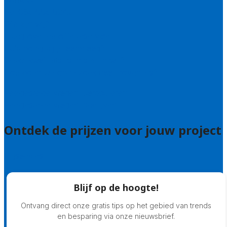
Bel 085 005 0242
Wie zijn wij?
Uitleg over de offerteservice
Hulp nodig bij je aanvraag?
Welke kwaliteitseisen stellen we?
Hoe doen we onderzoek naar hoveniers?
Veelgestelde vragen: particulieren
Veelgestelde vragen: bedrijven
Ontdek de prijzen voor jouw project
Prijsadvies
Blijf op de hoogte!
Ontvang direct onze gratis tips op het gebied van trends
en besparing via onze nieuwsbrief.