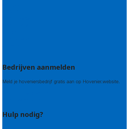
Overijssel
Limburg
Noord-Brabant
Noord-Holland
Utrecht
Zuid-Holland
Zeeland
Alle steden
Bedrijven aanmelden
Meld je hoveniersbedrijf gratis aan op Hovenier.website.
Hovenier leads kopen
Bedrijf aanmelden
Hulp nodig?
Contact