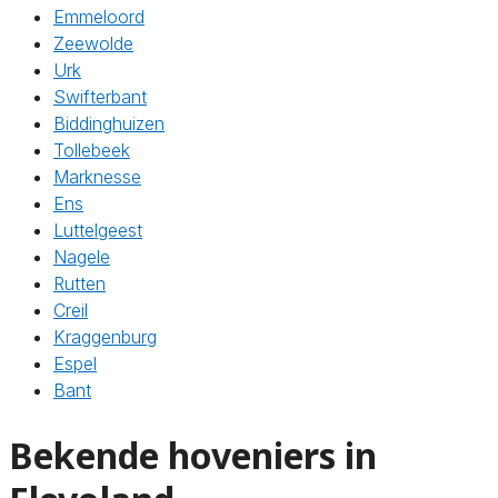
Emmeloord
Zeewolde
Urk
Swifterbant
Biddinghuizen
Tollebeek
Marknesse
Ens
Luttelgeest
Nagele
Rutten
Creil
Kraggenburg
Espel
Bant
Bekende hoveniers in