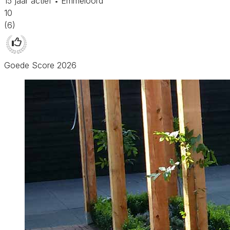
15 jaar actief
Emmeloord
•
10
(6)
Goede Score 2026