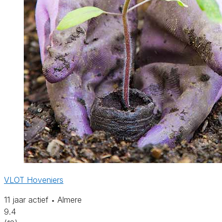
VLOT Hoveniers
11 jaar actief
Almere
•
9.4