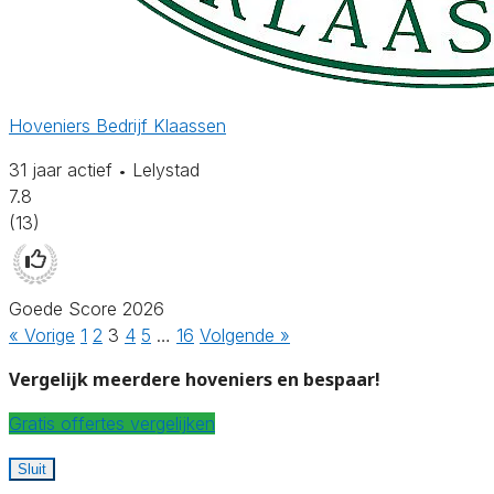
Hoveniers Bedrijf Klaassen
31 jaar actief
Lelystad
•
7.8
(13)
Goede Score 2026
« Vorige
1
2
3
4
5
…
16
Volgende »
Vergelijk meerdere hoveniers en bespaar!
Gratis offertes vergelijken
Sluit