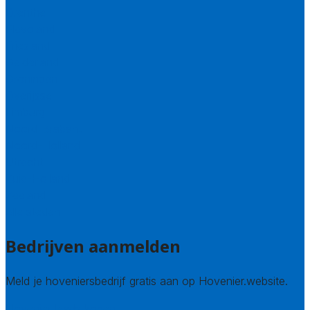
Drenthe
Flevoland
Friesland
Gelderland
Groningen
Overijssel
Limburg
Noord-Brabant
Noord-Holland
Utrecht
Zuid-Holland
Zeeland
Alle steden
Bedrijven aanmelden
Meld je hoveniersbedrijf gratis aan op Hovenier.website.
Hovenier leads kopen