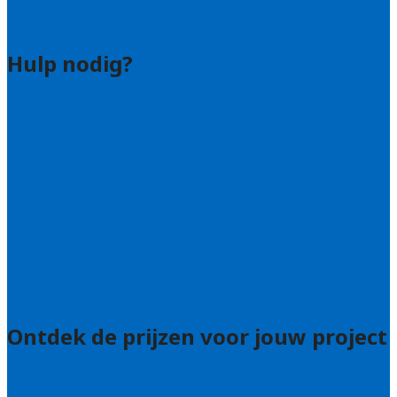
Bedrijf aanmelden
Hulp nodig?
Contact
Bel 085 005 0242
Wie zijn wij?
Uitleg over de offerteservice
Hulp nodig bij je aanvraag?
Welke kwaliteitseisen stellen we?
Hoe doen we onderzoek naar hoveniers?
Veelgestelde vragen: particulieren
Veelgestelde vragen: bedrijven
Ontdek de prijzen voor jouw project
Prijsadvies