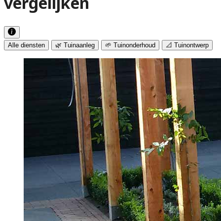
vergelijken
Alle diensten
🌿 Tuinaanleg
🌱 Tuinonderhoud
📐 Tuinontwerp