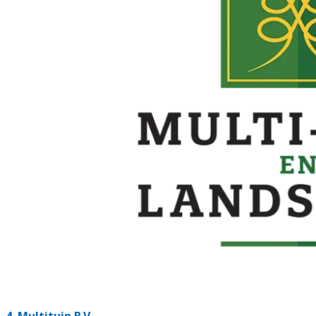
4.
Multituin B.V.