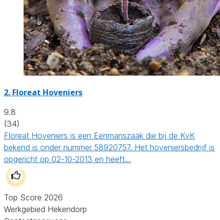
2.
Floreat Hoveniers
9.8
(34)
Floreat Hoveniers is een Eenmanszaak die bij de KvK
bekend is onder nummer 58920757. Het hoveniersbedrijf is
opgericht op 02-10-2013 en heeft…
Top Score 2026
Werkgebied Hekendorp