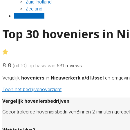
Zuid-holland
Zeeland
Gratis offertes
Top 30 hoveniers in N
8.8
(uit 10) op basis van
531
reviews
Vergelijk
hoveniers
in
Nieuwerkerk a/d IJssel
en omgeving.
Toon het bedrijvenoverzicht
Vergelijk hoveniersbedrijven
Gecontroleerde hoveniersbedrijven
Binnen 2 minuten gerege
Wat is je klus?