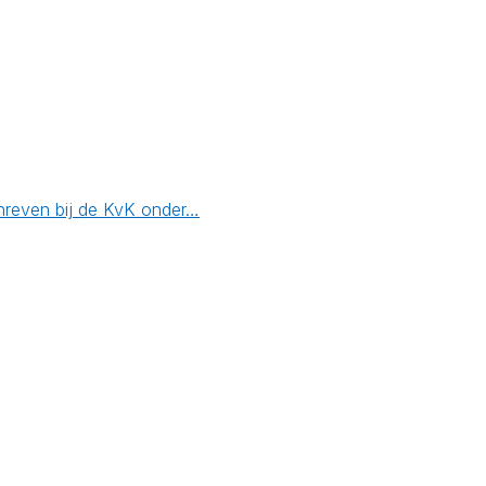
chreven bij de KvK onder…