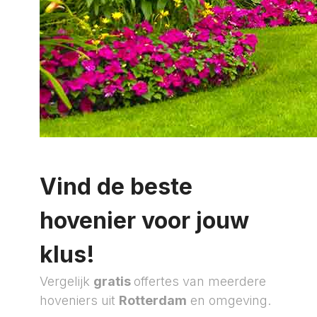
Vind de beste
hovenier voor jouw
klus!
Vergelijk
gratis
offertes van meerdere
hoveniers uit
Rotterdam
en omgeving.