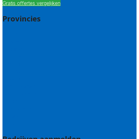
Gratis offertes vergelijken
Provincies
Drenthe
Flevoland
Friesland
Gelderland
Groningen
Overijssel
Limburg
Noord-Brabant
Noord-Holland
Utrecht
Zuid-Holland
Zeeland
Alle steden
Bedrijven aanmelden