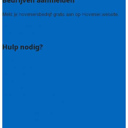
Meld je hoveniersbedrijf gratis aan op Hovenier.website.
Hovenier leads kopen
Bedrijf aanmelden
Hulp nodig?
Contact
Bel 085 005 0242
Wie zijn wij?
Uitleg over de offerteservice
Hulp nodig bij je aanvraag?
Welke kwaliteitseisen stellen we?
Hoe doen we onderzoek naar hoveniers?
Veelgestelde vragen: particulieren
Veelgestelde vragen: bedrijven