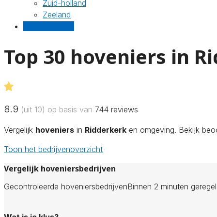
Zuid-holland
Zeeland
Gratis offertes
Top 30 hoveniers in R
8.9
(uit 10) op basis van
744
reviews
Vergelijk
hoveniers
in
Ridderkerk
en omgeving. Bekijk beoo
Toon het bedrijvenoverzicht
Vergelijk hoveniersbedrijven
Gecontroleerde hoveniersbedrijven
Binnen 2 minuten gerege
Wat is je klus?