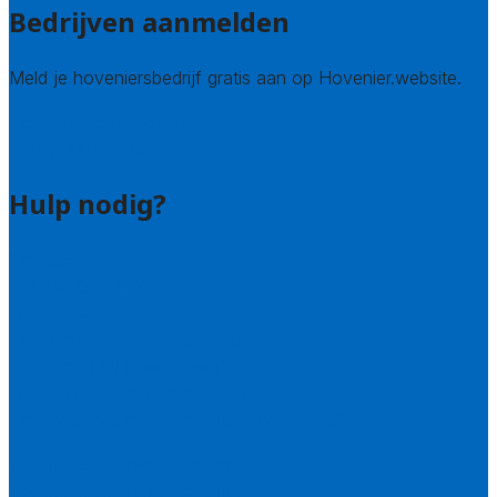
Bedrijven aanmelden
Meld je hoveniersbedrijf gratis aan op Hovenier.website.
Hovenier leads kopen
Bedrijf aanmelden
Hulp nodig?
Contact
Bel 085 005 0242
Wie zijn wij?
Uitleg over de offerteservice
Hulp nodig bij je aanvraag?
Welke kwaliteitseisen stellen we?
Hoe doen we onderzoek naar hoveniers?
Veelgestelde vragen: particulieren
Veelgestelde vragen: bedrijven