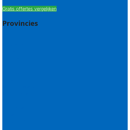
Gratis offertes vergelijken
Provincies
Drenthe
Flevoland
Friesland
Gelderland
Groningen
Overijssel
Limburg
Noord-Brabant
Noord-Holland
Utrecht
Zuid-Holland
Zeeland
Alle steden