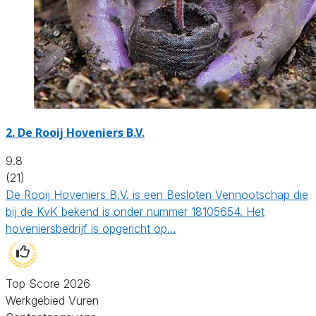
2.
De Rooij Hoveniers B.V.
9.8
(21)
De Rooij Hoveniers B.V. is een Besloten Vennootschap die
bij de KvK bekend is onder nummer 18105654. Het
hoveniersbedrijf is opgericht op…
Top Score 2026
Werkgebied Vuren