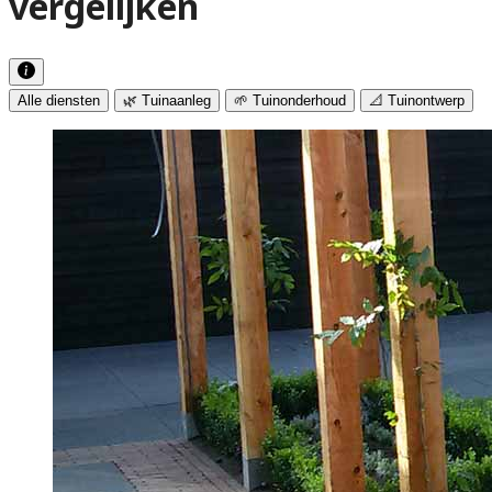
vergelijken
Alle diensten
🌿 Tuinaanleg
🌱 Tuinonderhoud
📐 Tuinontwerp