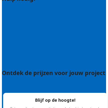
Contact
Bel 085 005 0242
Wie zijn wij?
Uitleg over de offerteservice
Hulp nodig bij je aanvraag?
Welke kwaliteitseisen stellen we?
Hoe doen we onderzoek naar hoveniers?
Veelgestelde vragen: particulieren
Veelgestelde vragen: bedrijven
Ontdek de prijzen voor jouw project
Prijsadvies
Blijf op de hoogte!