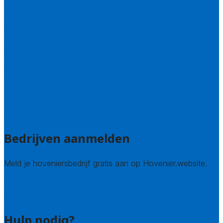
Gelderland
Groningen
Overijssel
Limburg
Noord-Brabant
Noord-Holland
Utrecht
Zuid-Holland
Zeeland
Alle steden
Bedrijven aanmelden
Meld je hoveniersbedrijf gratis aan op Hovenier.website.
Hovenier leads kopen
Bedrijf aanmelden
Hulp nodig?