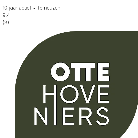
10 jaar actief
Terneuzen
•
9.4
(3)