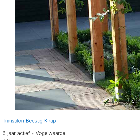
Trimsalon Beestig Knap
6 jaar actief
Vogelwaarde
•