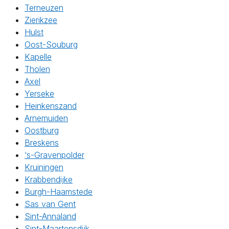
Terneuzen
Zierikzee
Hulst
Oost-Souburg
Kapelle
Tholen
Axel
Yerseke
Heinkenszand
Arnemuiden
Oostburg
Breskens
‘s-Gravenpolder
Kruiningen
Krabbendijke
Burgh-Haamstede
Sas van Gent
Sint-Annaland
Sint-Maartensdijk