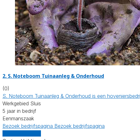
2.
S. Noteboom Tuinaanleg & Onderhoud
(0)
S. Noteboom Tuinaanleg & Onderhoud is een hoveniersbedrijf
Werkgebied Sluis
5 jaar in bedrijf
Eenmanszaak
Bezoek bedrijfspagina
Bezoek bedrijfspagina
Vergelijk offertes