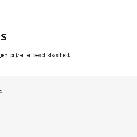
is
en, prijzen en beschikbaarheid.
ld