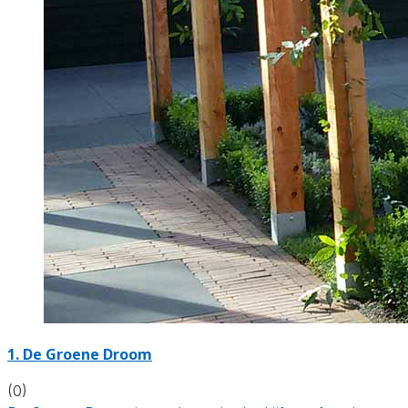
1.
De Groene Droom
(0)