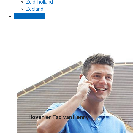
Zuid-holland
Zeeland
Gratis offertes
Hovenier Tao van Henny
Assen