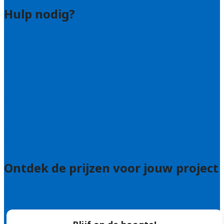
Hulp nodig?
Contact
Bel 085 005 0242
Wie zijn wij?
Uitleg over de offerteservice
Hulp nodig bij je aanvraag?
Welke kwaliteitseisen stellen we?
Hoe doen we onderzoek naar hoveniers?
Veelgestelde vragen: particulieren
Veelgestelde vragen: bedrijven
Ontdek de prijzen voor jouw project
Prijsadvies