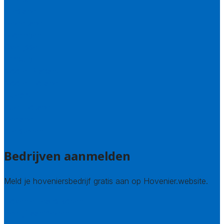
Friesland
Gelderland
Groningen
Overijssel
Limburg
Noord-Brabant
Noord-Holland
Utrecht
Zuid-Holland
Zeeland
Alle steden
Bedrijven aanmelden
Meld je hoveniersbedrijf gratis aan op Hovenier.website.
Hovenier leads kopen
Bedrijf aanmelden