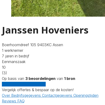
Janssen Hoveniers
Boerhoorndreef 105 9403KC Assen
1 werknemer
7 jaren in bedrijf
Eenmanszaak
10
(3)
Op basis van
3 beoordelingen
van
1 bron
Gratis offertes vergelijken
Vergelijk offertes & bespaar op de kosten!
Over
Bedrijfsgegevens
Contactgegevens
Openingstijden
Reviews
FAQ