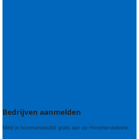
Drenthe
Flevoland
Friesland
Gelderland
Groningen
Overijssel
Limburg
Noord-Brabant
Noord-Holland
Utrecht
Zuid-Holland
Zeeland
Alle steden
Bedrijven aanmelden
Meld je hoveniersbedrijf gratis aan op Hovenier.website.