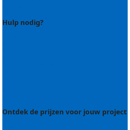
Hovenier leads kopen
Bedrijf aanmelden
Hulp nodig?
Contact
Bel 085 005 0242
Wie zijn wij?
Uitleg over de offerteservice
Hulp nodig bij je aanvraag?
Welke kwaliteitseisen stellen we?
Hoe doen we onderzoek naar hoveniers?
Veelgestelde vragen: particulieren
Veelgestelde vragen: bedrijven
Ontdek de prijzen voor jouw project
Prijsadvies