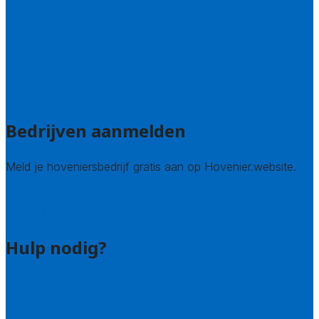
Noord-Brabant
Noord-Holland
Utrecht
Zuid-Holland
Zeeland
Alle steden
Bedrijven aanmelden
Meld je hoveniersbedrijf gratis aan op Hovenier.website.
Hovenier leads kopen
Bedrijf aanmelden
Hulp nodig?
Contact
Bel 085 005 0242
Wie zijn wij?