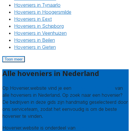
Hoveniers in Tynaarlo
Hoveniers in Hoogersmilde
Hoveniers in Eext
Hoveniers in Schipborg
Hoveniers in Veenhuizen
Hoveniers in Beilen
Hoveniers in Gieten
Toon meer
Alle hoveniers in Nederland
Op Hovenier.website vind je een
compleet overzicht
van
alle hoveniers in Nederland. Op zoek naar een hovenier?
De bedrijven in deze gids zijn handmatig geselecteerd door
ons serviceteam, zodat het eenvoudig is om de beste
hovenier te vinden.
Hovenier.website is onderdeel van
Avato