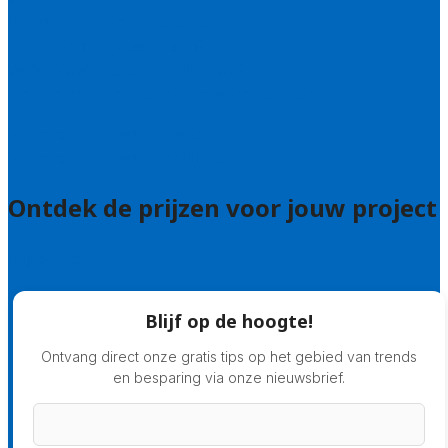
Uitleg over de offerteservice
Hulp nodig bij je aanvraag?
Welke kwaliteitseisen stellen we?
Hoe doen we onderzoek naar hoveniers?
Veelgestelde vragen: particulieren
Veelgestelde vragen: bedrijven
Ontdek de prijzen voor jouw project
Prijsadvies
Blijf op de hoogte!
Ontvang direct onze gratis tips op het gebied van trends
en besparing via onze nieuwsbrief.