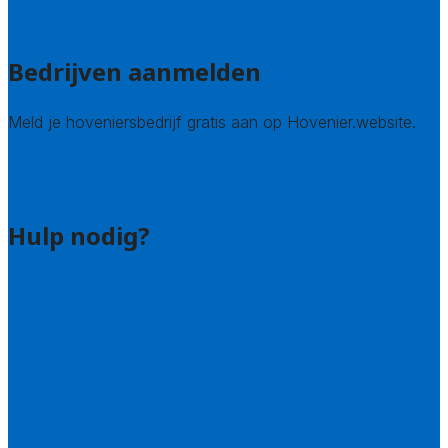
Alle steden
Bedrijven aanmelden
Meld je hoveniersbedrijf gratis aan op Hovenier.website.
Hovenier leads kopen
Bedrijf aanmelden
Hulp nodig?
Contact
Bel 085 005 0242
Wie zijn wij?
Uitleg over de offerteservice
Hulp nodig bij je aanvraag?
Welke kwaliteitseisen stellen we?
Hoe doen we onderzoek naar hoveniers?