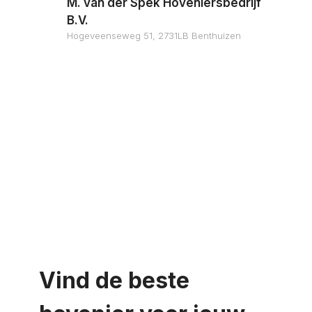
M. van der Spek Hoveniersbedrijf
B.V.
Hogeveenseweg 51, 2731LB Benthuizen
Vind de beste