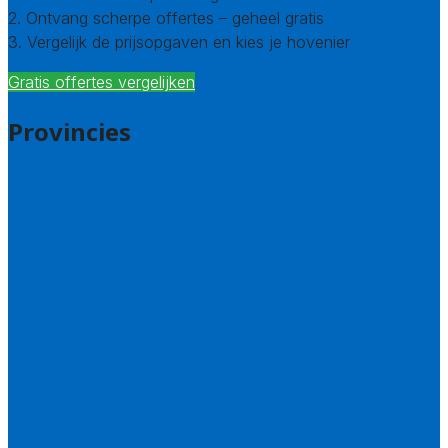
2. Ontvang scherpe offertes – geheel gratis
3. Vergelijk de prijsopgaven en kies je hovenier
Gratis offertes vergelijken
Provincies
Drenthe
Flevoland
Friesland
Gelderland
Groningen
Overijssel
Limburg
Noord-Brabant
Noord-Holland
Utrecht
Zuid-Holland
Zeeland