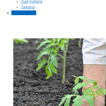
Zuid-holland
Zeeland
Gratis offertes
A. en J. Degenkamp Hoveniers
Zandpad 72, 3621NG Breukelen