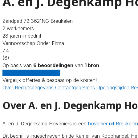
A. en J. Degenkamp H
Zandpad 72 3621NG Breukelen
2 werknemers
28 jaren in bedrijf
Vennootschap Onder Firma
7.4
(6)
Op basis van
6 beoordelingen
van
1 bron
Gratis offertes vergelijken
Vergelijk offertes & bespaar op de kosten!
Over
Bedrijfsgegevens
Contactgegevens
Openingstijden
Re
Over A. en J. Degenkamp Ho
A. en J. Degenkamp Hoveniers is een
hovenier uit Breukelen
Dit bedrijf is ingeschreven bij de Kamer van Koophandel. 